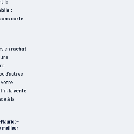
t le
bile :
sans carte
es en
rachat
 une
tre
ou d’autres
 votre
fin, la
vente
ce à la
-Maurice-
 meilleur