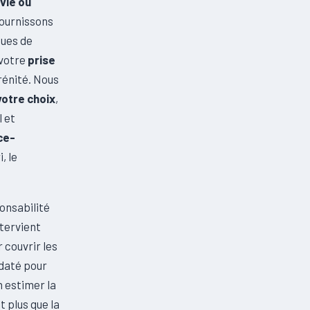
 vie ou
fournissons
ques de
 votre
prise
rénité. Nous
votre choix
,
 et
ce-
, le
onsabilité
tervient
 couvrir les
daté pour
n estimer la
t plus que la