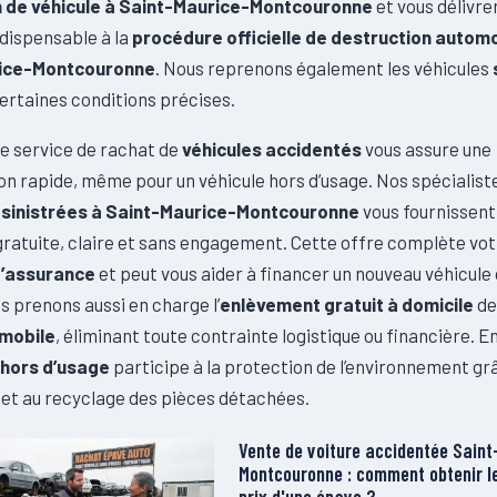
n de véhicule à Saint-Maurice-Montcouronne
et vous délivren
ndispensable à la
procédure officielle de destruction automo
ice-Montcouronne
. Nous reprenons également les véhicules
ertaines conditions précises.
re service de rachat de
véhicules accidentés
vous assure une
on rapide, même pour un véhicule hors d’usage. Nos spécialist
s sinistrées à Saint-Maurice-Montcouronne
vous fournissent
gratuite, claire et sans engagement. Cette offre complète vo
d’assurance
et peut vous aider à financer un nouveau véhicule 
s prenons aussi en charge l’
enlèvement gratuit à domicile
de
mobile
, éliminant toute contrainte logistique ou financière. En
 hors d’usage
participe à la protection de l’environnement grâ
 et au recyclage des pièces détachées.
Vente de voiture accidentée Saint
Montcouronne : comment obtenir le
prix d'une épave ?