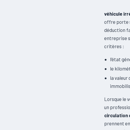
véhicule i
offre porte 
déduction fa
entreprise s
critères :
l’état gé
le kilomét
la valeur
immobili
Lorsque le 
un professio
circulation
prennent en