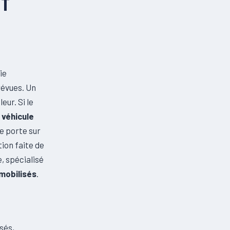
NT
ie
révues. Un
eur. Si le
n
véhicule
re porte sur
tion faite de
, spécialisé
mmobilisés
.
sés,