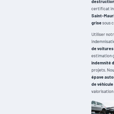
destructio
certificat i
Saint-Maur
grise
sous c
Utiliser not
indemnisati
de voiture
estimation 
indemnité 
projets. Nou
épave auto
de véhicule
valorisation