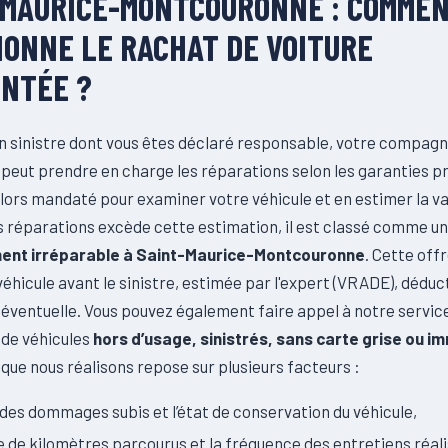
-MAURICE-MONTCOURONNE : COMME
IONNE LE RACHAT DE VOITURE
ENTÉE ?
’un sinistre dont vous êtes déclaré responsable, votre compagn
peut prendre en charge les réparations selon les garanties p
lors mandaté pour examiner votre véhicule et en estimer la val
 réparations excède cette estimation, il est classé comme u
ent irréparable à Saint-Maurice-Montcouronne
. Cette off
 véhicule avant le sinistre, estimée par l'expert (VRADE), déduc
 éventuelle. Vous pouvez également faire appel à notre service
 de véhicules
hors d’usage, sinistrés, sans carte grise ou i
 que nous réalisons repose sur plusieurs facteurs :
 des dommages subis et l’état de conservation du véhicule,
 de kilomètres parcourus et la fréquence des entretiens réali