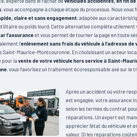
té, experte dans le rachat de
véhicules accidentés, en fin de
s
, vous accompagne à chaque étape du processus. Nous vous 
apide, claire et sans engagement
, adaptée aux caractéristi
utilitaire ou poids lourd. Cette alternative complète utilement
ar l’assurance
et vous permet de tourner la page en toute sé
alement l’
enlèvement sans frais du véhicule à l’adresse de 
s Saint-Maurice-Montcouronne. En choisissant un acteur local
 pour la
vente de votre véhicule hors service à Saint-Mauri
nne
, vous favorisez un traitement écoresponsable axé sur le tri
Après un accident où votre resp
est engagée, votre assurance in
selon les termes du contrat pour
réparations. Un expert est man
apprécier l’état du véhicule et e
valeur. Si les réparations coûten