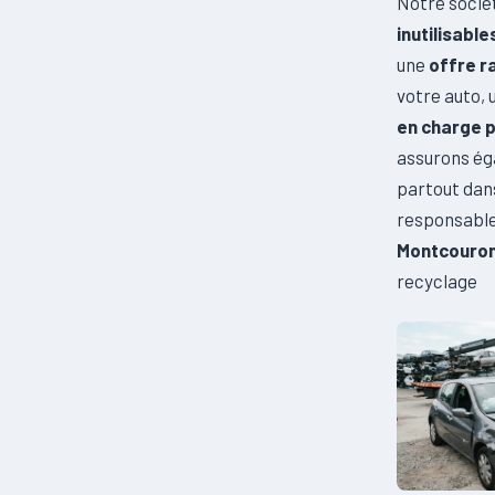
Notre socié
inutilisable
une
offre r
votre auto, 
en charge p
assurons ég
partout dan
responsable
Montcouro
recyclage