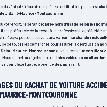
té du véhicule à fournir des pièces réutilisables pour un
rachat
le à Saint-Maurice-Montcouronne
où votre voiture serait déclarée
hors d’usage selon les norm
, il est préférable de la céder à un professionnel agréé. Même s
 votre épave possède souvent une
valeur marchande résiduell
cupe de toutes les démarches pour assurer la
destruction adm
 Saint-Maurice-Montcouronne
et vous remet un
certificat o
n
. Nous rachetons également certains
véhicules en situation
ive complexe (gage, absence de papiers...)
.
GES DU RACHAT DE VOITURE ACCID
-MAURICE-MONTCOURONNE