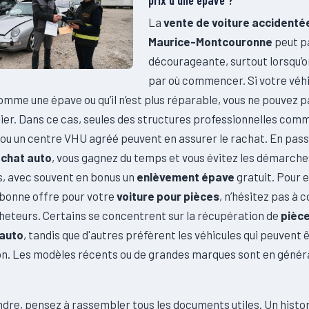
La
vente de voiture accidenté
Maurice-Montcouronne
peut p
décourageante, surtout lorsqu’o
par où commencer. Si votre véhi
mme une épave ou qu’il n’est plus réparable, vous ne pouvez p
lier. Dans ce cas, seules des structures professionnelles com
ou un centre VHU agréé peuvent en assurer le rachat. En pass
achat auto
, vous gagnez du temps et vous évitez les démarche
, avec souvent en bonus un
enlèvement épave
gratuit. Pour 
 bonne offre pour votre
voiture pour pièces
, n’hésitez pas à 
heteurs. Certains se concentrent sur la récupération de
pièc
auto
, tandis que d'autres préfèrent les véhicules qui peuvent 
ion. Les modèles récents ou de grandes marques sont en génér
dre, pensez à rassembler tous les documents utiles. Un histo