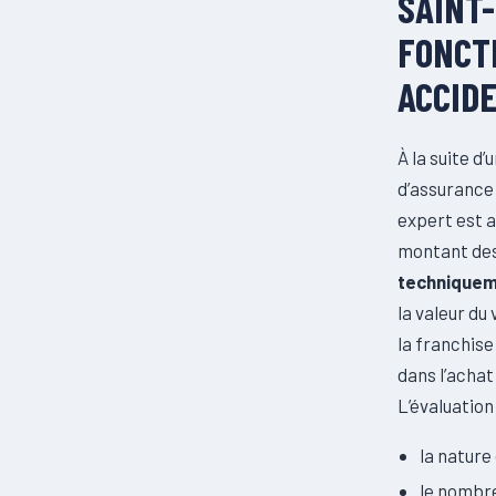
SAINT
FONCT
ACCID
À la suite d
d’assurance 
expert est a
montant des
techniquem
la valeur du
la franchise
dans l’achat
L’évaluation
la nature
le nombre