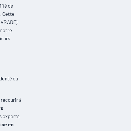
ifié de
e
. Cette
t (VRADE),
 notre
ieurs
identé ou
, recourir à
rs
os experts
ise en