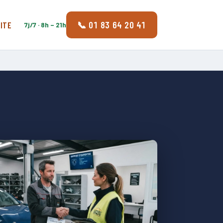
📞 01 83 64 20 41
ITE
7j/7 · 8h – 21h