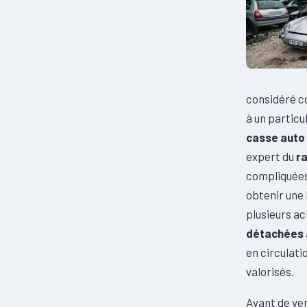
considéré co
à un particu
casse auto
expert du
r
compliquées
obtenir une
plusieurs ac
détachées 
en circulat
valorisés.
Avant de ven