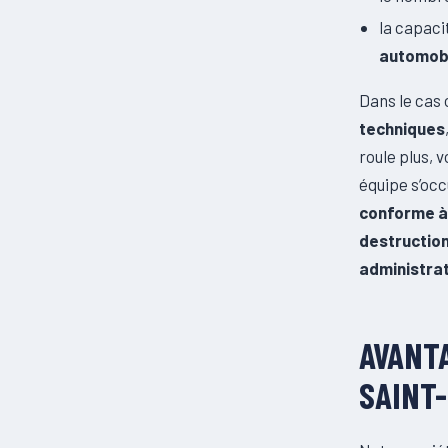
la capaci
automobi
Dans le cas 
techniques
roule plus,
équipe s’oc
conforme à
destructio
administrat
AVANTA
SAINT