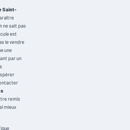
e Saint-
araître
n ne sait pas
cule est
as le vendre
me une
ant par un
s
espérer
contacter
es
être remis
al mieux
rique