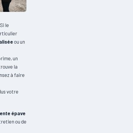
Si le
ticulier
alisée
ou un
prime, un
trouve la
nsez à faire
o
lus votre
ente épave
tretien ou de