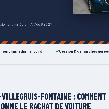
ION GRATUITE
aiement immédiat · 7j/7 de 8h à 21h
ement immédiat le jour J
Cession & démarches gérée
-VILLEGRUIS-FONTAINE : COMMENT
IONNE LE RACHAT DE VOITURE