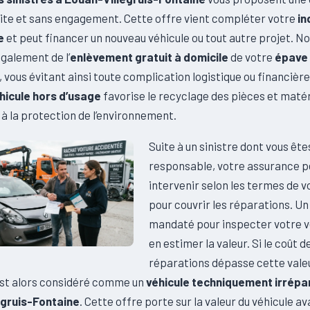
uite et sans engagement. Cette offre vient compléter votre
in
e
et peut financer un nouveau véhicule ou tout autre projet. N
galement de l’
enlèvement gratuit à domicile
de votre
épave
, vous évitant ainsi toute complication logistique ou financière.
hicule hors d’usage
favorise le recyclage des pièces et matér
à la protection de l’environnement.
Suite à un sinistre dont vous êt
responsable, votre assurance p
intervenir selon les termes de v
pour couvrir les réparations. Un
mandaté pour inspecter votre v
en estimer la valeur. Si le coût d
réparations dépasse cette vale
 est alors considéré comme un
véhicule techniquement irrépa
egruis-Fontaine
. Cette offre porte sur la valeur du véhicule av