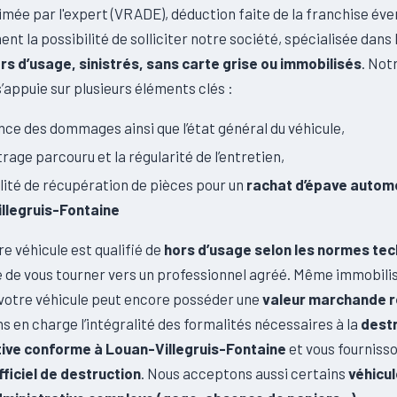
timée par l'expert (VRADE), déduction faite de la franchise éve
nt la possibilité de solliciter notre société, spécialisée dans 
rs d’usage, sinistrés, sans carte grise ou immobilisés
. Not
’appuie sur plusieurs éléments clés :
nce des dommages ainsi que l’état général du véhicule,
trage parcouru et la régularité de l’entretien,
ilité de récupération de pièces pour un
rachat d’épave automo
llegruis-Fontaine
e véhicule est qualifié de
hors d’usage selon les normes te
é de vous tourner vers un professionnel agréé. Même immobili
votre véhicule peut encore posséder une
valeur marchande r
 en charge l’intégralité des formalités nécessaires à la
dest
ive conforme à Louan-Villegruis-Fontaine
et vous fourniss
fficiel de destruction
. Nous acceptons aussi certains
véhicul