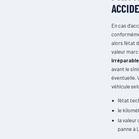
ACCID
En cas d’acc
conformémen
alors l’état
valeur marc
irréparable
avant le sin
éventuelle. 
véhicule sel
l’état te
le kilomé
la valeur
panne à 