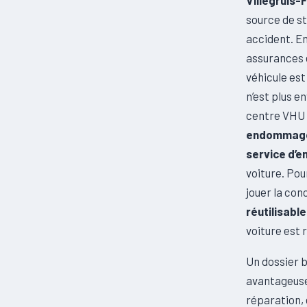
Villegruis-
source de s
accident. En
assurances e
véhicule est
n’est plus e
centre VHU 
endommag
service d’e
voiture. Pou
jouer la con
réutilisabl
voiture est 
Un dossier b
avantageuse.
réparation, 