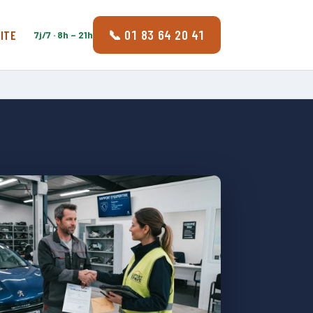
📞 01 83 64 20 41
ITE
7j/7 · 8h – 21h