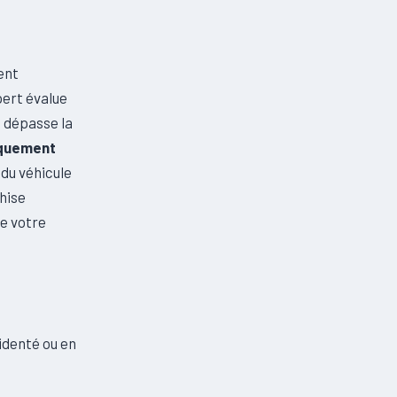
ent
pert évalue
s dépasse la
iquement
 du véhicule
chise
ue votre
identé ou en