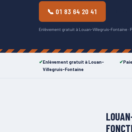
📞 01 83 64 20 41
ESTIMAT
Enlèvement gratuit à Louan-Villegruis-Fontaine · P
Enlèvement gratuit à Louan-
Pai
Villegruis-Fontaine
LOUAN
FONCT