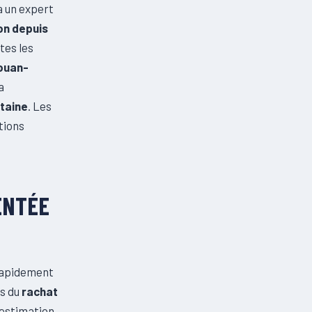
 à un expert
ion depuis
tes les
Louan-
a
ntaine
. Les
tions
ENTÉE
rapidement
es du
rachat
estimation