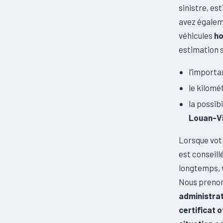
sinistre, es
avez égaleme
véhicules
ho
estimation s
l’importa
le kilomé
la possib
Louan-Vi
Lorsque votr
est conseill
longtemps, 
Nous prenons
administrat
certificat o