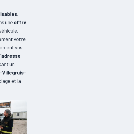
lisables
,
ns une
offre
véhicule,
usement votre
lement vos
l’adresse
sant un
-Villegruis-
lage et la