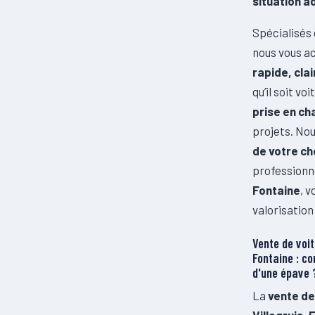
situation a
Spécialisés 
nous vous a
rapide, cla
qu’il soit v
prise en ch
projets. Nou
de votre ch
professionne
Fontaine
, 
valorisation
Vente de voi
Fontaine : co
d'une épave 
La
vente de