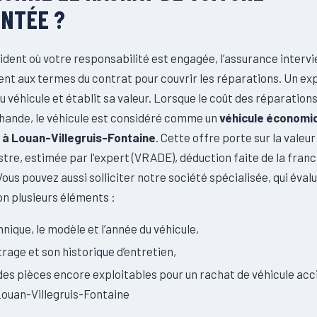
ENTÉE ?
ident où votre responsabilité est engagée, l’assurance intervi
t aux termes du contrat pour couvrir les réparations. Un ex
 du véhicule et établit sa valeur. Lorsque le coût des réparation
hande, le véhicule est considéré comme un
véhicule économ
 à Louan-Villegruis-Fontaine
. Cette offre porte sur la valeur
istre, estimée par l'expert (VRADE), déduction faite de la fran
Vous pouvez aussi solliciter notre société spécialisée, qui éval
on plusieurs éléments :
chnique, le modèle et l’année du véhicule,
trage et son historique d’entretien,
 des pièces encore exploitables pour un rachat de véhicule acc
Louan-Villegruis-Fontaine