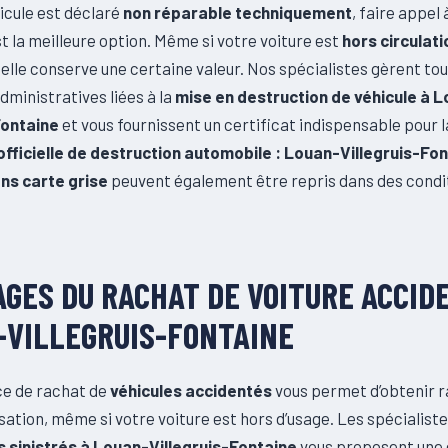
icule est déclaré
non réparable techniquement
, faire appel
t la meilleure option. Même si votre voiture est
hors circulat
, elle conserve une certaine valeur. Nos spécialistes gèrent tou
dministratives liées à la
mise en destruction de véhicule à 
Fontaine
et vous fournissent un certificat indispensable pour l
fficielle de destruction automobile : Louan-Villegruis-Fo
ns carte grise
peuvent également être repris dans des condi
GES DU RACHAT DE VOITURE ACCID
-VILLEGRUIS-FONTAINE
ce de rachat de
véhicules accidentés
vous permet d’obtenir 
ation, même si votre voiture est hors d’usage. Les spécialist
s sinistrés à Louan-Villegruis-Fontaine
vous proposent une 