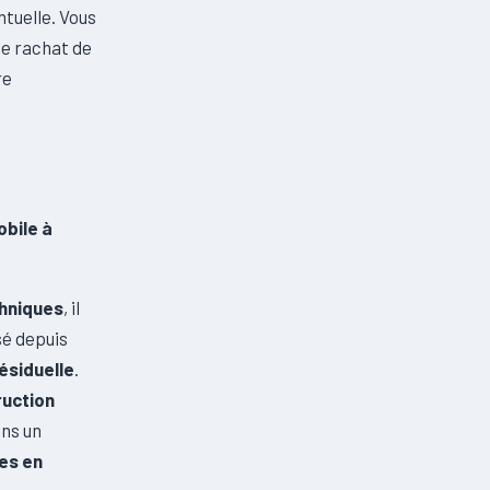
ntuelle. Vous
le rachat de
re
bile à
chniques
, il
sé depuis
ésiduelle
.
ruction
ons un
es en