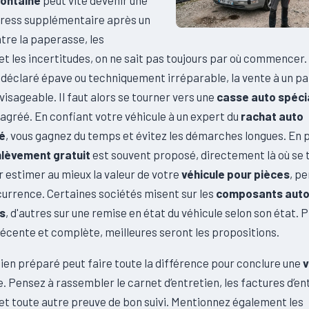
Fontaine
peut vite devenir une
tress supplémentaire après un
tre la paperasse, les
t les incertitudes, on ne sait pas toujours par où commencer. 
 déclaré épave ou techniquement irréparable, la vente à un par
nvisageable. Il faut alors se tourner vers une
casse auto spéci
agréé. En confiant votre véhicule à un expert du
rachat auto
é
, vous gagnez du temps et évitez les démarches longues. En 
nlèvement gratuit
est souvent proposé, directement là où se 
r estimer au mieux la valeur de votre
véhicule pour pièces
, pe
currence. Certaines sociétés misent sur les
composants aut
es
, d'autres sur une remise en état du véhicule selon son état. P
récente et complète, meilleures seront les propositions.
ien préparé peut faire toute la différence pour conclure une
v
 Pensez à rassembler le carnet d’entretien, les factures d’en
et toute autre preuve de bon suivi. Mentionnez également les