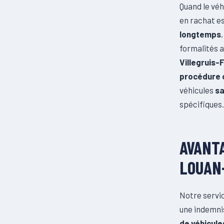
Quand le véh
en rachat es
longtemps
formalités a
Villegruis-
procédure o
véhicules
sa
spécifiques.
AVANTA
LOUAN
Notre servi
une indemnis
de véhicule