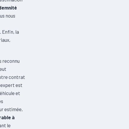
demnité
ous nous
 Enfin, la
iaux,
es reconnu
eut
otre contrat
 expert est
éhicule et
es
ur estimée,
rable à
ant le