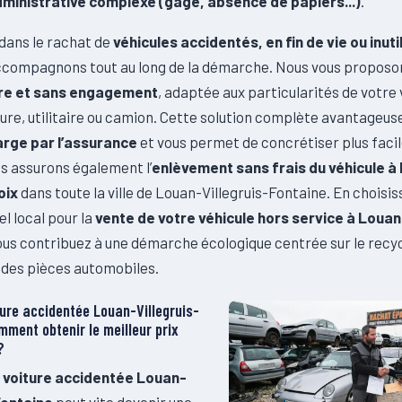
dministrative complexe (gage, absence de papiers...)
.
dans le rachat de
véhicules accidentés, en fin de vie ou inuti
ccompagnons tout au long de la démarche. Nous vous proposo
ire et sans engagement
, adaptée aux particularités de votre 
oiture, utilitaire ou camion. Cette solution complète avantage
arge par l’assurance
et vous permet de concrétiser plus faci
s assurons également l’
enlèvement sans frais du véhicule à 
oix
dans toute la ville de Louan-Villegruis-Fontaine. En choisis
l local pour la
vente de votre véhicule hors service à Louan
vous contribuez à une démarche écologique centrée sur le recyc
 des pièces automobiles.
ture accidentée Louan-Villegruis-
mment obtenir le meilleur prix
?
 voiture accidentée Louan-