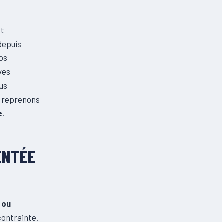
st
depuis
os
ves
us
s reprenons
e
.
ENTÉE
 ou
contrainte.