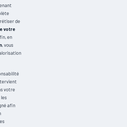
tenant
plète
rétiser de
e votre
fin, en
n
, vous
alorisation
onsabilité
tervient
ns votre
 les
gné afin
n
des