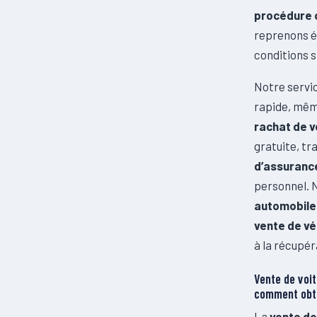
procédure o
reprenons é
conditions s
Notre servi
rapide, même
rachat de v
gratuite, t
d’assuranc
personnel. 
automobile
vente de vé
à la récupér
Vente de voi
comment obte
La
vente de