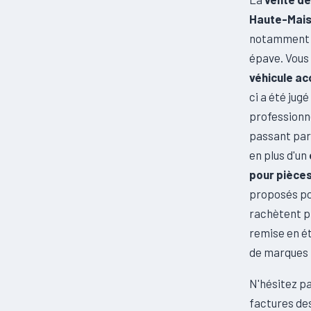
Haute-Mai
notamment l
épave. Vous
véhicule ac
ci a été jug
profession
passant par
en plus d'un
pour pièce
proposés p
rachètent p
remise en ét
de marques 
N'hésitez pa
factures des