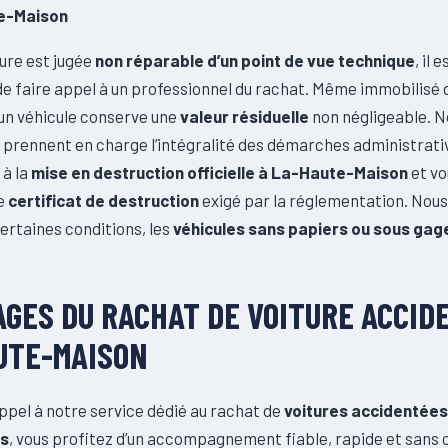
e-Maison
ture est jugée
non réparable d’un point de vue technique
, il e
de faire appel à un professionnel du rachat. Même immobilisé 
un véhicule conserve une
valeur résiduelle
non négligeable. N
s prennent en charge l’intégralité des démarches administrati
 à la
mise en destruction officielle à La-Haute-Maison
et vo
e
certificat de destruction
exigé par la réglementation. Nou
certaines conditions, les
véhicules sans papiers ou sous gag
GES DU RACHAT DE VOITURE ACCID
UTE-MAISON
ppel à notre service dédié au rachat de
voitures accidentées
es
, vous profitez d’un accompagnement fiable, rapide et sans 