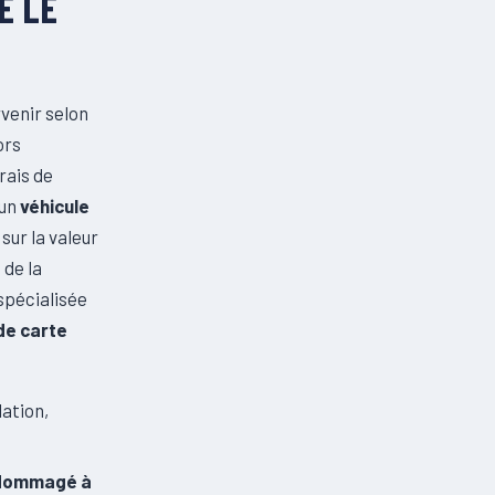
E LE
venir selon
ors
rais de
 un
véhicule
sur la valeur
 de la
spécialisée
de carte
lation,
ndommagé à