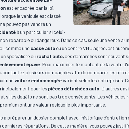
son
est encadrée par la loi,
orsque le véhicule est classé
 ne pouvez pas vendre un
cidenté
à un particulier si celui-
é non réparable ou dangereux. Dans ce cas, seule une vente à u
nel, comme une
casse auto
ou un centre VHU agréé, est autori
 un spécialiste du
rachat auto
, ces démarches sont souvent s
enlèvement épave
. Pour maximiser le montant de la vente d'
s
, contactez plusieurs compagnies afin de comparer les offres
our une
voiture endommagée
varient selon les entreprises. C
rincipalement pour les
pièces détachées auto
. D'autres env
at si les dégâts ne sont pas trop conséquents. Les véhicules 
premium ont une valeur résiduelle plus importante.
s à préparer un dossier complet avec l'historique d'entretien 
 dernières réparations. De cette manière, vous pouvez justifi