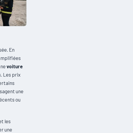
n
sée. En
implifiées
une
voiture
. Les prix
ertains
isagent une
récents ou
et les
er une