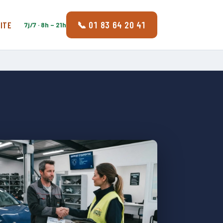
📞 01 83 64 20 41
ITE
7j/7 · 8h – 21h