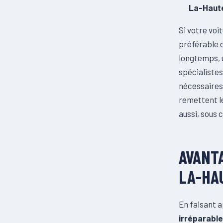
La-Haut
Si votre voi
préférable 
longtemps, 
spécialiste
nécessaires
remettent l
aussi, sous 
AVANTA
LA-HA
En faisant a
irréparabl