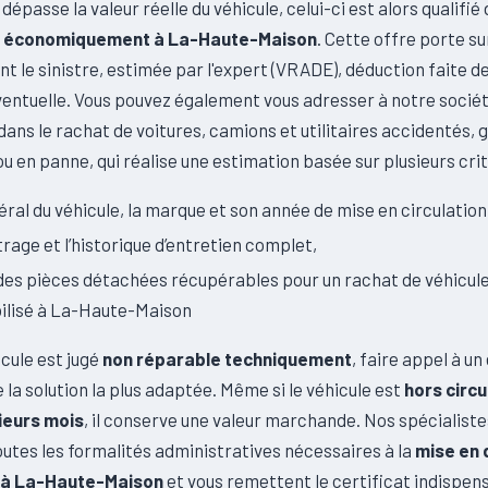
dépasse la valeur réelle du véhicule, celui-ci est alors qualifié
e économiquement à La-Haute-Maison
. Cette offre porte su
nt le sinistre, estimée par l'expert (VRADE), déduction faite de
ventuelle. Vous pouvez également vous adresser à notre socié
dans le rachat de voitures, camions et utilitaires accidentés, 
ou en panne, qui réalise une estimation basée sur plusieurs crit
néral du véhicule, la marque et son année de mise en circulation
trage et l’historique d’entretien complet,
 des pièces détachées récupérables pour un rachat de véhicul
ilisé à La-Haute-Maison
icule est jugé
non réparable techniquement
, faire appel à un
 la solution la plus adaptée. Même si le véhicule est
hors circu
ieurs mois
, il conserve une valeur marchande. Nos spécialist
utes les formalités administratives nécessaires à la
mise en 
e à La-Haute-Maison
et vous remettent le certificat indispens