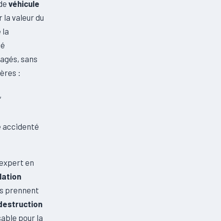
 de
véhicule
r la valeur du
 la
té
gagés, sans
ères :
,
e accidenté
 expert en
lation
es prennent
destruction
able pour la