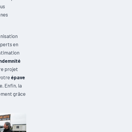
ous
ines
nisation
xperts en
stimation
indemnité
re projet
votre
épave
. Enfin, la
nement grâce