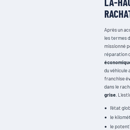
LA-HA
RACHAT
Après un ac
les termes d
missionné po
réparation 
économique
du véhicule 
franchise év
dans le rach
grise
. L’est
l’état gl
le kilomét
le potent