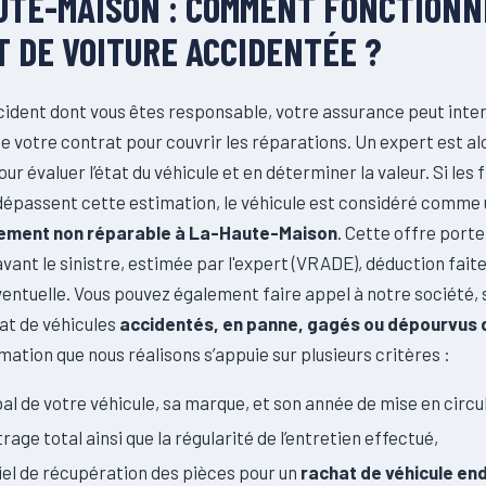
UTE-MAISON : COMMENT FONCTIONN
 DE VOITURE ACCIDENTÉE ?
cident dont vous êtes responsable, votre assurance peut inter
e votre contrat pour couvrir les réparations. Un expert est al
ur évaluer l’état du véhicule et en déterminer la valeur. Si les f
dépassent cette estimation, le véhicule est considéré comme
ment non réparable à La-Haute-Maison
. Cette offre porte 
avant le sinistre, estimée par l'expert (VRADE), déduction faite
entuelle. Vous pouvez également faire appel à notre société, 
at de véhicules
accidentés, en panne, gagés ou dépourvus 
imation que nous réalisons s’appuie sur plusieurs critères :
obal de votre véhicule, sa marque, et son année de mise en circu
rage total ainsi que la régularité de l’entretien effectué,
iel de récupération des pièces pour un
rachat de véhicule e