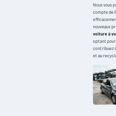
Nous vous 
compte de l’
efficacemen
nouveaux pro
voiture à v
optant pour
contribuez 
et au recyc