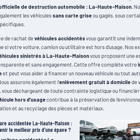
fficielle de destruction automobile : La-Haute-Maison
. N
galement les véhicules
sans carte grise
ou gagés, sous certa
pécifiques.
ce de rachat de
véhicules accidentés
vous garantit une indem
 si votre voiture, camion ou utilitaire est hors d’usage. Nos e
éhicules sinistrés à La-Haute-Maison
vous proposent une e
ransparente et sans engagement. Cette offre complète votre
e
et peut vous aider à financer un nouveau véhicule ou tout aut
Nous assurons également l’
enlèvement gratuit à domicile
de 
, vous déchargeant de toute contrainte logistique ou financière
hicule hors d’usage
contribue à la préservation de l’environ
ation et au recyclage des pièces et matériaux.
ture accidentée La-Haute-Maison :
nir le meilleur prix d'une épave ?
 voiture accidentée La-