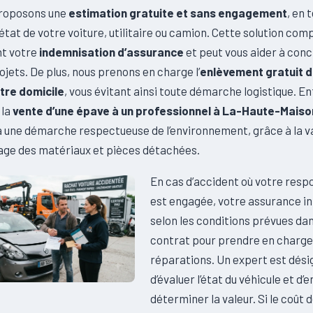
proposons une
estimation gratuite et sans engagement
, en 
état de votre voiture, utilitaire ou camion. Cette solution com
t votre
indemnisation d’assurance
et peut vous aider à conc
jets. De plus, nous prenons en charge l’
enlèvement gratuit d
otre domicile
, vous évitant ainsi toute démarche logistique. En
 la
vente d’une épave à un professionnel à La-Haute-Maiso
à une démarche respectueuse de l’environnement, grâce à la v
lage des matériaux et pièces détachées.
En cas d’accident où votre resp
est engagée, votre assurance in
selon les conditions prévues da
contrat pour prendre en charge
réparations. Un expert est dési
d’évaluer l’état du véhicule et d’e
déterminer la valeur. Si le coût 