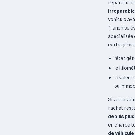
réparations 
irréparabl
véhicule ava
franchise é
spécialisée 
carte grise 
l’état gé
le kilomé
la valeur
ou immob
Si votre véh
rachat reste
depuis plus
en charge to
de véhicul