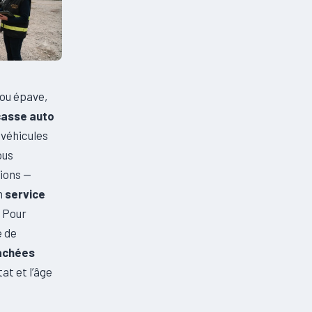
 ou épave,
casse auto
 véhicules
ous
mions —
n
service
. Pour
é de
achées
tat et l’âge