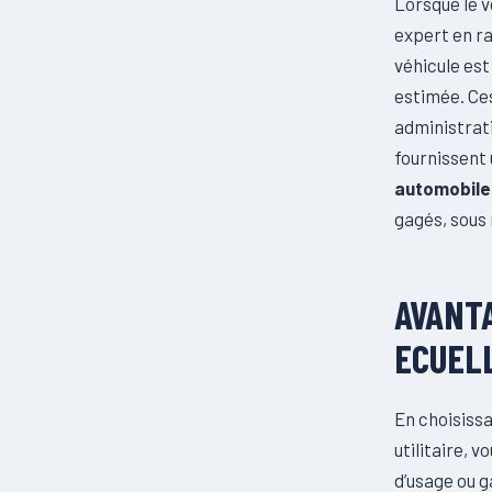
Lorsque le v
expert en ra
véhicule es
estimée. Ces
administrati
fournissent 
automobile 
gagés, sous
AVANTA
ECUEL
En choisissa
utilitaire, 
d’usage ou 