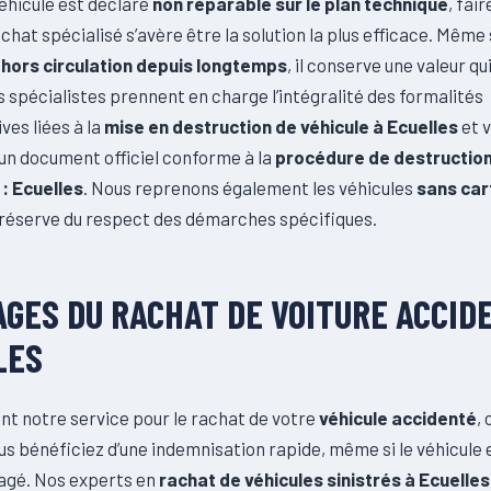
éhicule est déclaré
non réparable sur le plan technique
, fai
chat spécialisé s’avère être la solution la plus efficace. Même 
t
hors circulation depuis longtemps
, il conserve une valeur qu
 spécialistes prennent en charge l’intégralité des formalités
ves liées à la
mise en destruction de véhicule à Ecuelles
et 
un document officiel conforme à la
procédure de destructio
: Ecuelles
. Nous reprenons également les véhicules
sans car
 réserve du respect des démarches spécifiques.
GES DU RACHAT DE VOITURE ACCID
LES
nt notre service pour le rachat de votre
véhicule accidenté
,
vous bénéficiez d’une indemnisation rapide, même si le véhicule 
gagé. Nos experts en
rachat de véhicules sinistrés à Ecuelles