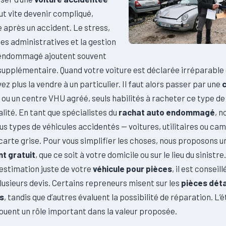
t vite devenir compliqué,
e après un accident. Le stress,
es administratives et la gestion
 endommagé ajoutent souvent
supplémentaire. Quand votre voiture est déclarée irréparable
ez plus la vendre à un particulier. Il faut alors passer par une
ou un centre VHU agréé, seuls habilités à racheter ce type de
alité. En tant que spécialistes du
rachat auto endommagé
, n
s types de véhicules accidentés — voitures, utilitaires ou ca
arte grise. Pour vous simplifier les choses, nous proposons u
t gratuit
, que ce soit à votre domicile ou sur le lieu du sinistre
estimation juste de votre
véhicule pour pièces
, il est conseill
usieurs devis. Certains repreneurs misent sur les
pièces dét
es
, tandis que d’autres évaluent la possibilité de réparation. L’é
jouent un rôle important dans la valeur proposée.