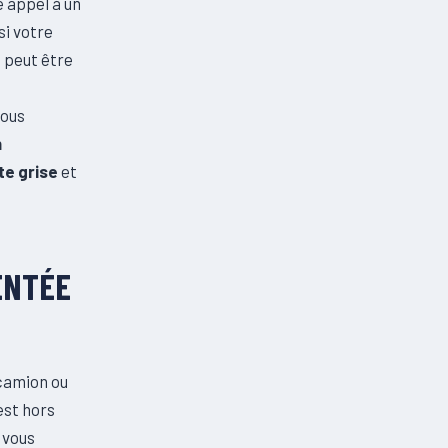
re appel à un
si votre
i peut être
vous
n
te grise
et
ENTÉE
 camion ou
est hors
vous