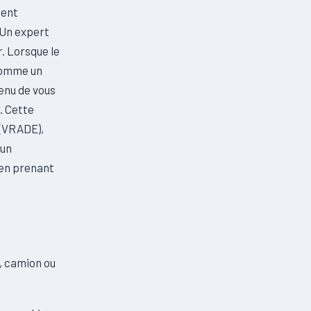
ient
 Un expert
. Lorsque le
 comme un
tenu de vous
e. Cette
t (VRADE),
 un
 en prenant
e, camion ou