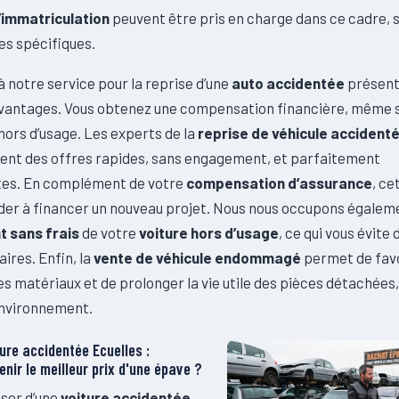
d’immatriculation
peuvent être pris en charge dans ce cadre, 
s spécifiques.
à notre service pour la reprise d’une
auto accidentée
présent
antages. Vous obtenez une compensation financière, même si
hors d’usage. Les experts de la
reprise de véhicule accidenté
ent des offres rapides, sans engagement, et parfaitement
es. En complément de votre
compensation d’assurance
, c
ider à financer un nouveau projet. Nous nous occupons égalem
 sans frais
de votre
voiture hors d’usage
, ce qui vous évite
ires. Enfin, la
vente de véhicule endommagé
permet de favo
s matériaux et de prolonger la vie utile des pièces détachées,
’environnement.
ure accidentée Ecuelles :
nir le meilleur prix d'une épave ?
ser d’une
voiture accidentée