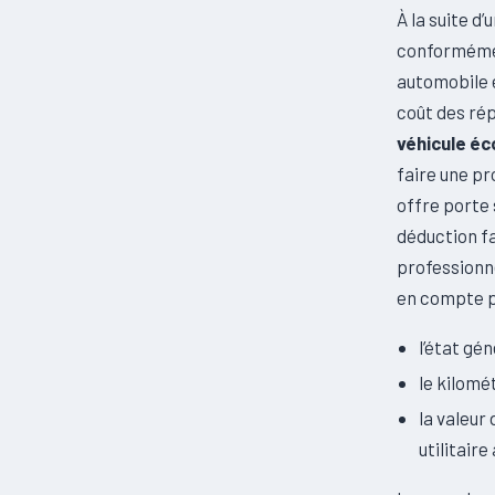
À la suite d
conformémen
automobile e
coût des rép
véhicule é
faire une pr
offre porte 
déduction fa
professionne
en compte p
l’état gé
le kilomé
la valeur
utilitair