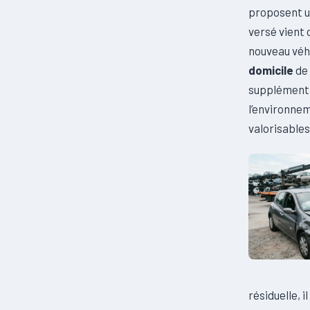
proposent u
versé vient
nouveau véhi
domicile
de
supplémenta
l’environnem
valorisables
résiduelle, 