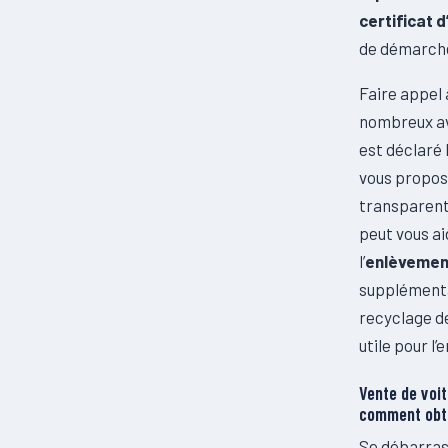
certificat 
de démarche
Faire appel 
nombreux av
est déclaré 
vous propos
transparent
peut vous a
l’
enlèvement
supplémenta
recyclage de
utile pour l
Vente de voit
comment obte
Se débarras