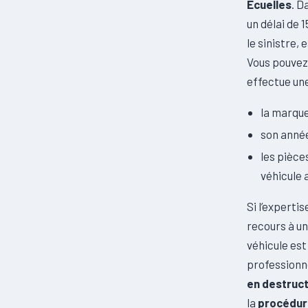
Ecuelles
. D
un délai de 1
le sinistre,
Vous pouvez 
effectue une
la marque
son année
les pièce
véhicule 
Si l’experti
recours à un
véhicule es
professionne
en destruct
la
procédure