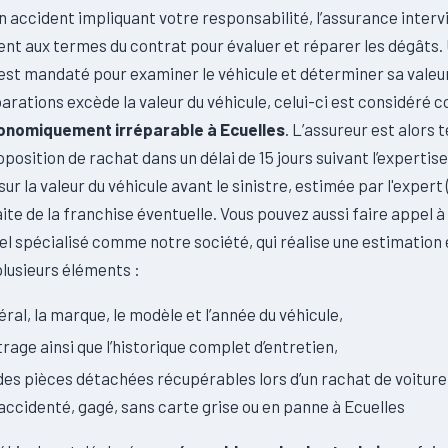
’un accident impliquant votre responsabilité, l’assurance interv
t aux termes du contrat pour évaluer et réparer les dégâts.
st mandaté pour examiner le véhicule et déterminer sa valeur
arations excède la valeur du véhicule, celui-ci est considéré
conomiquement irréparable à Ecuelles
. L’assureur est alors 
oposition de rachat dans un délai de 15 jours suivant l’expertis
sur la valeur du véhicule avant le sinistre, estimée par l'exper
ite de la franchise éventuelle. Vous pouvez aussi faire appel à
l spécialisé comme notre société, qui réalise une estimation
lusieurs éléments :
néral, la marque, le modèle et l’année du véhicule,
trage ainsi que l’historique complet d’entretien,
 des pièces détachées récupérables lors d’un rachat de voitur
e accidenté, gagé, sans carte grise ou en panne à Ecuelles