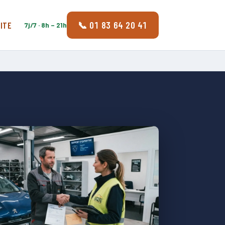
📞 01 83 64 20 41
ITE
7j/7 · 8h – 21h