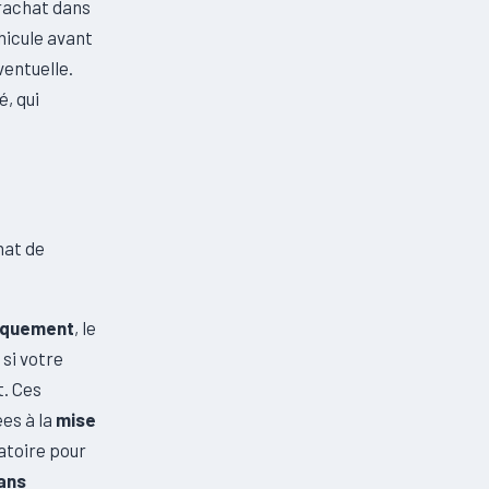
 rachat dans
éhicule avant
ventuelle.
, qui
hat de
niquement
, le
 si votre
t. Ces
ées à la
mise
atoire pour
ans