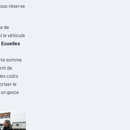
sous réserve
e de
 le véhicule
 Ecuelles
ette somme
ent de
 des coûts
riser le
 un geste