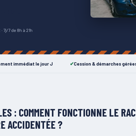
ION GRATUITE
· 7j/7 de 8h à 21h
ement immédiat le jour J
Cession & démarches gérée
LES : COMMENT FONCTIONNE LE RAC
E ACCIDENTÉE ?