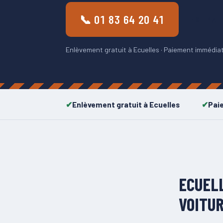
📞 01 83 64 20 41
ESTIMAT
Enlèvement gratuit à Ecuelles · Paiement immédiat 
Enlèvement gratuit à Ecuelles
Pai
ECUEL
VOITUR