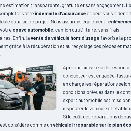
ne estimation transparente, gratuite et sans engagement. L
 compléter votre
indemnité d’assurance
et peut vous aider à 
cule ou un autre projet. Nous assurons également l’
enlèvemen
 votre
épave automobile
, camion ou utilitaire, sans frais
ires. Enfin, la
vente de véhicule hors d’usage
favorise la pr
ent grâce à la récupération et au recyclage des pièces et ma
.
Après un sinistre où la responsab
conducteur est engagée, l’assu
en charge les réparations selon 
conditions prévues dans le cont
expert automobile est missionn
inspecter le véhicule et établir 
Si le coût des réparations dépas
il est considéré comme un
véhicule irréparable sur le plan é