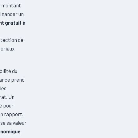
e montant
financer un
t gratuit à
otection de
tériaux
ilité du
rance prend
les
rat. Un
é pour
un rapport.
se sa valeur
conomique