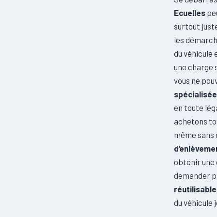
Ecuelles
peu
surtout just
les démarch
du véhicule
une charge 
vous ne pouv
spécialisée
en toute lég
achetons tou
même sans c
d’enlèvemen
obtenir une 
demander pl
réutilisabl
du véhicule 