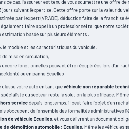
ans ce cas, l’assureur est tenu de vous soumettre une offre de
5 jours suivant l’expertise. Cette offre porte sur la valeur du v
 estimée par l'expert (VRADE), déduction faite de la franchise é
également faire appel à un professionnel tel que notre société
 estimation basée sur plusieurs éléments :
, le modèle et les caractéristiques du véhicule,
 de mise en circulation,
s encore fonctionnelles pouvant être récupérées lors d’un rac
accidenté ou en panne Ecuelles
se classe votre auto en tant que
véhicule non réparable tech
 spécialiste du secteur reste la solution la plus efficace. Même
t
hors service
depuis longtemps, il peut faire l’objet d’un racha
ls s’occupent de l’ensemble des formalités administratives li
ion de véhicule Ecuelles
, et vous délivrent un document oblig
 de démolition automobile : Ecuelles
. Même les véhicules
s