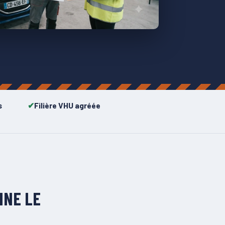
s
Filière VHU agréée
NNE LE