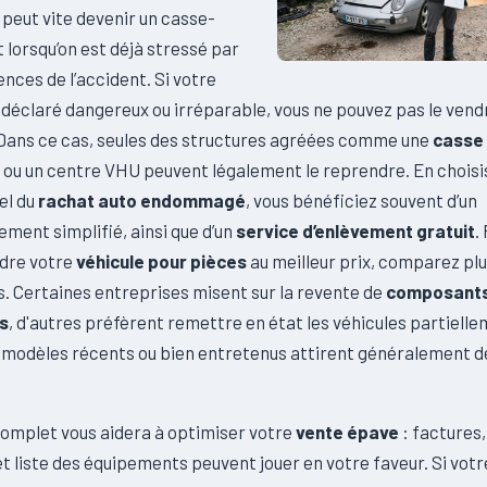
peut vite devenir un casse-
t lorsqu’on est déjà stressé par
nces de l’accident. Si votre
 déclaré dangereux ou irréparable, vous ne pouvez pas le vend
. Dans ce cas, seules des structures agréées comme une
casse
ou un centre VHU peuvent légalement le reprendre. En choisi
el du
rachat auto endommagé
, vous bénéficiez souvent d’un
ent simplifié, ainsi que d’un
service d’enlèvement gratuit
.
dre votre
véhicule pour pièces
au meilleur prix, comparez plu
. Certaines entreprises misent sur la revente de
composants
es
, d'autres préfèrent remettre en état les véhicules partiell
 modèles récents ou bien entretenus attirent généralement d
complet vous aidera à optimiser votre
vente épave
: factures
et liste des équipements peuvent jouer en votre faveur. Si votr