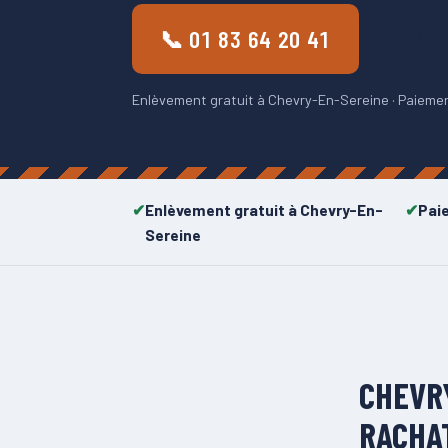
📞 01 83 64 20 41
ESTIMAT
Enlèvement gratuit à Chevry-En-Sereine · Paiement
Enlèvement gratuit à Chevry-En-
Pai
Sereine
CHEVR
RACHAT