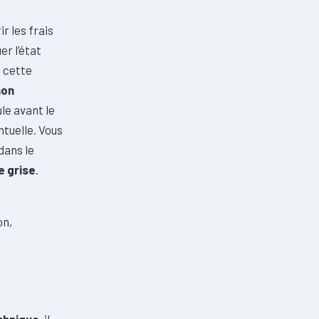
r les frais
er l’état
e cette
non
ule avant le
ntuelle. Vous
dans le
e grise
.
on,
echnique
, il