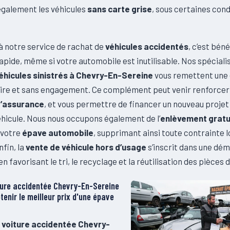
galement les véhicules
sans carte grise
, sous certaines cond
à notre service de rachat de
véhicules accidentés
, c’est béné
pide, même si votre automobile est inutilisable. Nos spéciali
éhicules sinistrés à Chevry-En-Sereine
vous remettent une
laire et sans engagement. Ce complément peut venir renforcer
d’assurance
, et vous permettre de financer un nouveau projet 
éhicule. Nous nous occupons également de l’
enlèvement gratu
 votre
épave automobile
, supprimant ainsi toute contrainte l
nfin, la
vente de véhicule hors d’usage
s’inscrit dans une dé
en favorisant le tri, le recyclage et la réutilisation des pièces
ture accidentée Chevry-En-Sereine
enir le meilleur prix d'une épave
 voiture accidentée Chevry-