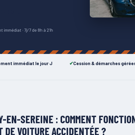
ION GRATUITE
 immédiat · 7j/7 de 8h à 21h
ement immédiat le jour J
Cession & démarches gérée
Y-EN-SEREINE : COMMENT FONCTIO
 DE VOITURE ACCIDENTÉE ?