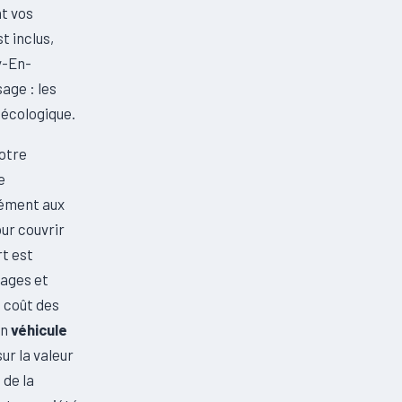
t vos
t inclus,
y-En-
age : les
 écologique.
otre
e
mément aux
ur couvrir
rt est
ages et
e coût des
un
véhicule
ur la valeur
 de la