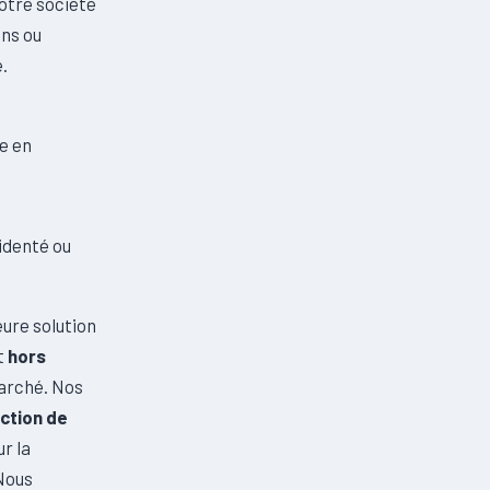
notre société
ons ou
.
se en
cidenté ou
leure solution
t
hors
marché. Nos
ction de
r la
 Nous