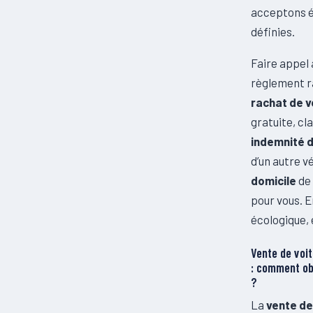
acceptons é
définies.
Faire appel 
règlement ra
rachat de v
gratuite, c
indemnité 
d’un autre v
domicile
de
pour vous. E
écologique, 
Vente de voi
: comment obt
?
La
vente de