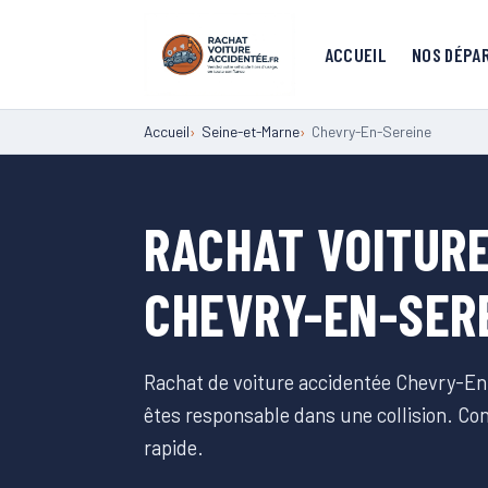
ACCUEIL
NOS DÉPA
Accueil
Seine-et-Marne
Chevry-En-Sereine
RACHAT VOITUR
CHEVRY-EN-SER
Rachat de voiture accidentée Chevry-En
êtes responsable dans une collision. C
rapide.