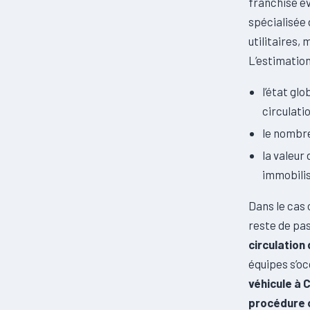
franchise év
spécialisée 
utilitaires,
L’estimation
l’état gl
circulati
le nombre
la valeur
immobili
Dans le cas 
reste de pas
circulation
équipes s’o
véhicule à
procédure o