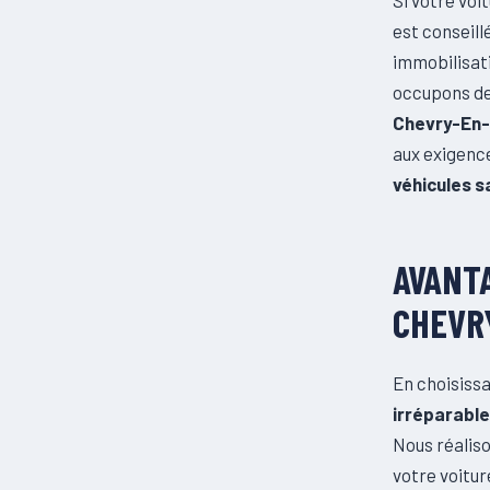
est conseill
immobilisati
occupons de 
Chevry-En-
aux exigence
véhicules s
AVANTA
CHEVR
En choisissa
irréparabl
Nous réalis
votre voitur