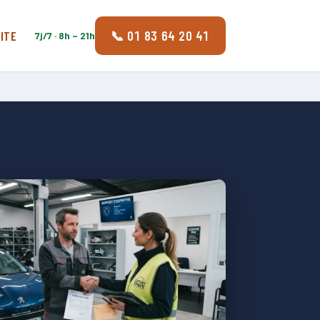
📞 01 83 64 20 41
ITE
7j/7 · 8h – 21h