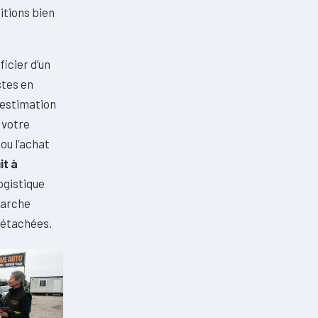
itions bien
ficier d’un
stes en
 estimation
 votre
ou l’achat
it à
ogistique
marche
 détachées.