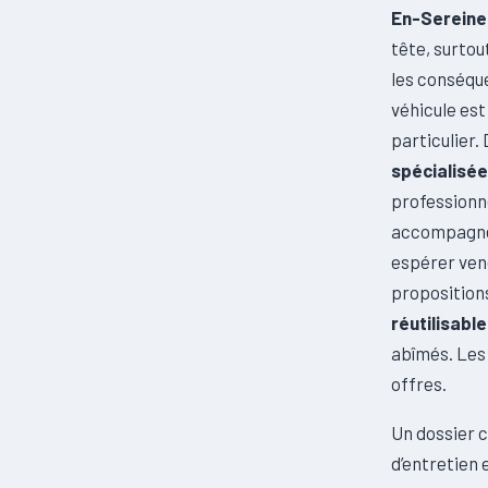
En-Sereine
tête, surtou
les conséque
véhicule est
particulier
spécialisée
professionn
accompagnem
espérer ven
propositions
réutilisabl
abîmés. Les
offres.
Un dossier 
d’entretien 