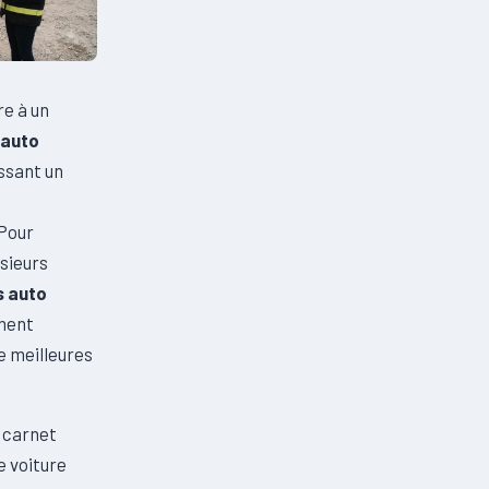
re à un
 auto
ssant un
 Pour
sieurs
 auto
ement
e meilleures
, carnet
e voiture