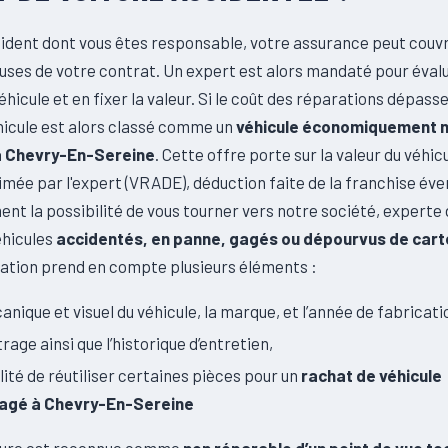
ident dont vous êtes responsable, votre assurance peut couvri
auses de votre contrat. Un expert est alors mandaté pour évalu
éhicule et en fixer la valeur. Si le coût des réparations dépass
éhicule est alors classé comme un
véhicule économiquement 
à Chevry-En-Sereine
. Cette offre porte sur la valeur du véhic
timée par l'expert (VRADE), déduction faite de la franchise éve
nt la possibilité de vous tourner vers notre société, experte 
éhicules
accidentés, en panne, gagés ou dépourvus de cart
ation prend en compte plusieurs éléments :
canique et visuel du véhicule, la marque, et l’année de fabricati
rage ainsi que l’historique d’entretien,
ilité de réutiliser certaines pièces pour un
rachat de véhicule
gé à Chevry-En-Sereine
iture est reconnue comme
non réparable d’un point de vue t