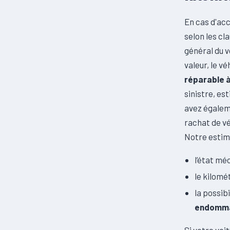
En cas d'acc
selon les cl
général du v
valeur, le v
réparable 
sinistre, es
avez égaleme
rachat de v
Notre estim
l’état mé
le kilomét
la possib
endomma
Si votre vo