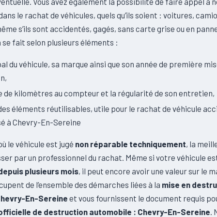
entuelle. Vous avez également la possibilité de faire appel à 
dans le rachat de véhicules, quels qu’ils soient : voitures, cami
 même s’ils sont accidentés, gagés, sans carte grise ou en panne
 se fait selon plusieurs éléments :
obal du véhicule, sa marque ainsi que son année de première mi
on,
 de kilomètres au compteur et la régularité de son entretien,
 des éléments réutilisables, utile pour le rachat de véhicule ac
sé à Chevry-En-Sereine
où le véhicule est jugé
non réparable techniquement
, la meil
ser par un professionnel du rachat. Même si votre véhicule es
 depuis plusieurs mois
, il peut encore avoir une valeur sur le 
ccupent de l’ensemble des démarches liées à la
mise en destru
 Chevry-En-Sereine
et vous fournissent le document requis pou
fficielle de destruction automobile : Chevry-En-Sereine
.