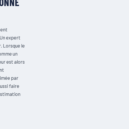
IONNE
ient
 Un expert
. Lorsque le
 comme un
eur est alors
nt
stimée par
ussi faire
estimation