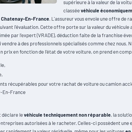
supérieure à la valeur de la voitu
classée
véhicule économique
e Chatenay-En-France
. L'assureur vous envoie une offre de r
suivant l'évaluation. Cette offre porte sur la valeur du véhicule 
timée par l'expert (VRADE), déduction faite de la franchise éve
i vendre à des professionnels spécialisés comme chez nous. 
 prix en fonction de l'état de votre voiture, on prend en comp
le,
e,
nts récupérables pour votre rachat de voiture ou camion acc
y-En-France
t déclare le
véhicule techniquement non réparable
, la soluti
ntreprises autorisées à le racheter. Celles-ci possèdent une 
ier rapidement la valeur résiduelle, même pour les voitures
en