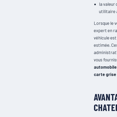
la valeur
utilitair
Lorsque le v
expert en ra
véhicule es
estimée. Ces
administrati
vous fournis
automobile
carte grise
AVANTA
CHATE