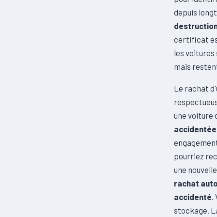
depuis longt
destructio
certificat e
les voitures
mais restent
Le rachat d
respectueus
une voiture 
accidentée
engagement.
pourriez rec
une nouvelle
rachat aut
accidenté
.
stockage. 