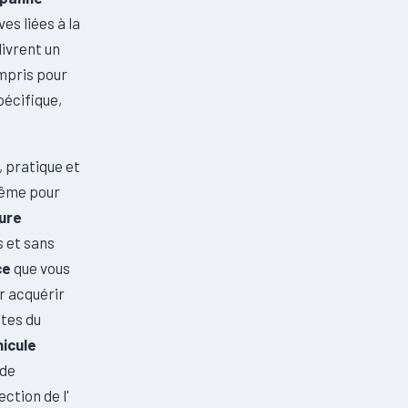
es liées à la
élivrent un
ompris pour
pécifique,
 pratique et
même pour
ture
 et sans
ce
que vous
r acquérir
stes du
hicule
 de
ction de l'