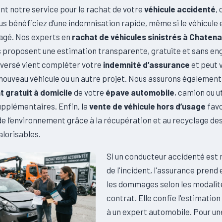
nt notre service pour le rachat de votre
véhicule accidenté
,
vous bénéficiez d’une indemnisation rapide, même si le véhicule 
gagé. Nos experts en
rachat de véhicules sinistrés à Chaten
 proposent une estimation transparente, gratuite et sans e
versé vient compléter votre
indemnité d’assurance
et peut 
 nouveau véhicule ou un autre projet. Nous assurons également
 gratuit à domicile
de votre
épave automobile
, camion ou ut
upplémentaires. Enfin, la
vente de véhicule hors d’usage
favo
e l’environnement grâce à la récupération et au recyclage des
alorisables.
Si un conducteur accidenté est
de l'incident, l'assurance prend
les dommages selon les modalit
contrat. Elle confie l'estimatio
à un expert automobile. Pour un