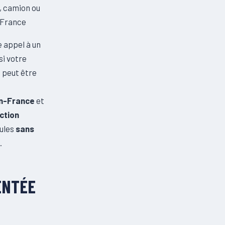
e, camion ou
n-France
re appel à un
si votre
i peut être
En-France
et
ction
cules
sans
.
ENTÉE