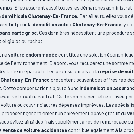
emps. Elles assurent aussi toutes les démarches administrativ
n de véhicule Chatenay-En-France
. Par ailleurs, elles vous d
ssentiel pour la
démolition auto : Chatenay-En-France
, y c
sans carte grise
. Ces dernières nécessitent une procédure s
 éligibles au rachat.
'une
voiture endommagée
constitue une solution économique,
e de l' environnement. D'abord, vous récupérez une somme 
déclarée irréparable. Les professionnels de la
reprise de voi
 Chatenay-En-France
présentent souvent des offres rapides
 Cette compensation s'ajoute à une
indemnisation assuran
evoir selon votre contrat. Cette somme peut être utilisée pou
 voiture ou couvrir d'autres dépenses imprévues. Les spéciali
o
proposent généralement un enlèvement épave gratuit du
vé
 Vous évitez ainsi des frais supplémentaires de remorquage ou
La
vente de voiture accidentée
contribue également à la prote