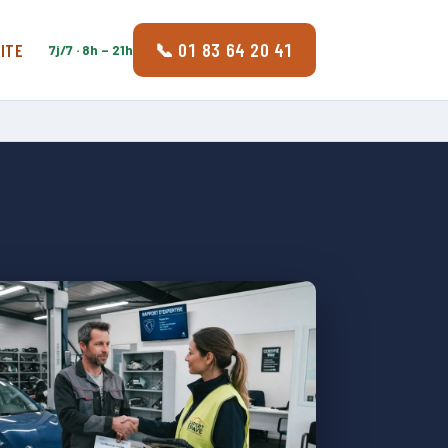
📞 01 83 64 20 41
ITE
7j/7 · 8h – 21h