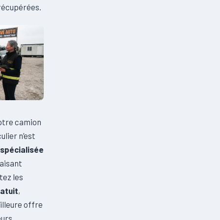
 récupérées.
 votre camion
ulier n’est
spécialisée
faisant
tez les
atuit
,
lleure offre
eurs