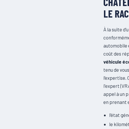
CHATE
LE RAC
À la suite d
conformémen
automobile e
coût des rép
véhicule é
tenu de vous
l’expertise.
l'expert (VR
appel à un p
en prenant 
l’état gé
le kilomé