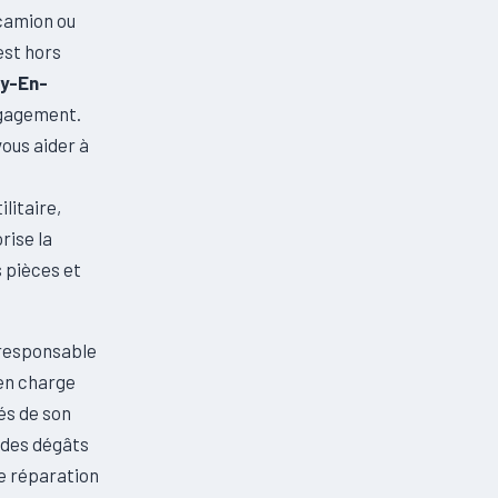
 camion ou
est hors
ay-En-
ngagement.
vous aider à
ilitaire,
rise la
 pièces et
 responsable
 en charge
és de son
n des dégâts
e réparation