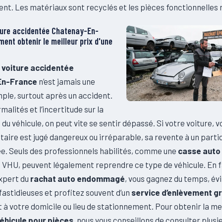
nt. Les matériaux sont recyclés et les pièces fonctionnelles
ture accidentée Chatenay-En-
ent obtenir le meilleur prix d'une
 voiture accidentée
En-France
n’est jamais une
mple, surtout après un accident.
malités et l’incertitude sur la
e du véhicule, on peut vite se sentir dépassé. Si votre voiture,
litaire est jugé dangereux ou irréparable, sa revente à un partic
ée. Seuls des professionnels habilités, comme une
casse auto 
e VHU, peuvent légalement reprendre ce type de véhicule. En 
expert du
rachat auto endommagé
, vous gagnez du temps, évi
astidieuses et profitez souvent d’un
service d’enlèvement gr
à votre domicile ou lieu de stationnement. Pour obtenir la mei
éhicule pour pièces
, nous vous conseillons de consulter plusi