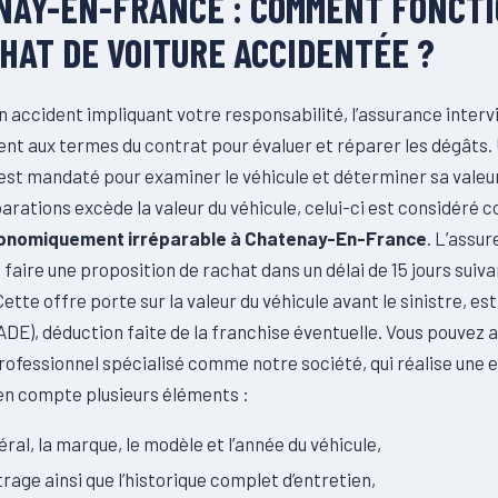
NAY-EN-FRANCE : COMMENT FONCT
HAT DE VOITURE ACCIDENTÉE ?
’un accident impliquant votre responsabilité, l’assurance interv
t aux termes du contrat pour évaluer et réparer les dégâts.
st mandaté pour examiner le véhicule et déterminer sa valeur
arations excède la valeur du véhicule, celui-ci est considéré
conomiquement irréparable à Chatenay-En-France
. L’assur
 faire une proposition de rachat dans un délai de 15 jours suiva
 Cette offre porte sur la valeur du véhicule avant le sinistre, e
ADE), déduction faite de la franchise éventuelle. Vous pouvez a
rofessionnel spécialisé comme notre société, qui réalise une 
en compte plusieurs éléments :
néral, la marque, le modèle et l’année du véhicule,
trage ainsi que l’historique complet d’entretien,