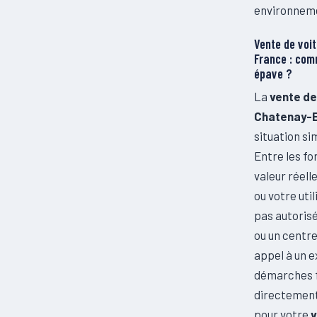
environneme
Vente de voi
France : comm
épave ?
La
vente de
Chatenay-
situation si
Entre les for
valeur réell
ou votre uti
pas autoris
ou un centr
appel à un 
démarches f
directement 
pour votre
v