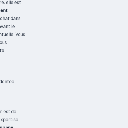
re, elle est
ment
achat dans
avant le
ntuelle. Vous
Nous
te :
identée
on est de
expertise
 panne