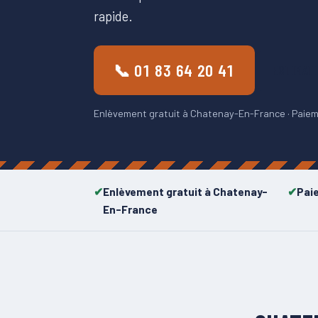
rapide.
📞 01 83 64 20 41
ESTIMAT
Enlèvement gratuit à Chatenay-En-France · Paieme
Enlèvement gratuit à Chatenay-
Pai
En-France