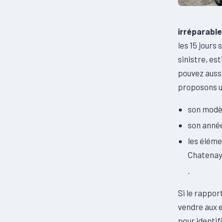
irréparabl
les 15 jours 
sinistre, es
pouvez auss
proposons un
son modè
son anné
les éléme
Chatena
.
Si le rappor
vendre aux e
pour identif