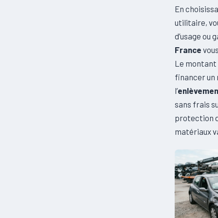
En choisissa
utilitaire, 
d’usage ou 
France
vous
Le montant 
financer un
l’
enlèvement
sans frais s
protection d
matériaux v