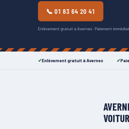
📞 01 83 64 20 41
ESTIMAT
Enlèvement gratuit à Avernes · Paiement immédiat ·
Enlèvement gratuit à Avernes
Pai
AVERN
VOITUR