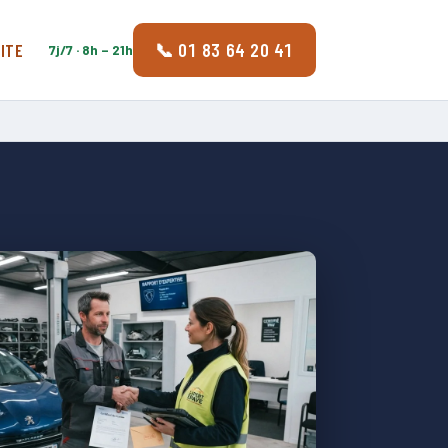
📞 01 83 64 20 41
ITE
7j/7 · 8h – 21h