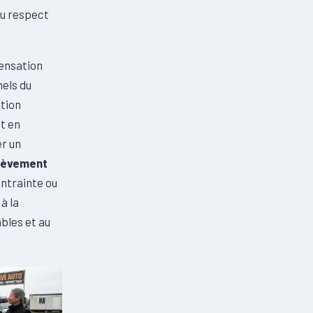
du respect
ensation
nels du
tion
t en
er un
lèvement
ontrainte ou
à la
bles et au