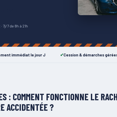
ION GRATUITE
 7j/7 de 8h à 21h
ement immédiat le jour J
Cession & démarches gérée
ES : COMMENT FONCTIONNE LE RAC
E ACCIDENTÉE ?