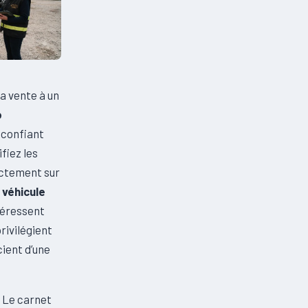
la vente à un
o
 confiant
ifiez les
ectement sur
e
véhicule
téressent
privilégient
cient d’une
. Le carnet