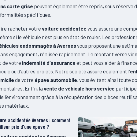
ns carte grise
peuvent également être repris, sous réserve 
formalités spécifiques.
aire racheter votre
voiture accidentée
vous assure une comp
même si le véhicule n’est plus en état de rouler. Les profession
véhicules endommagés à Avernes
vous proposent une estima
 sans engagement, réalisée rapidement. Le montant versé vien
 de votre
indemnité d’assurance
et peut vous aider à financ
cule ou d’autres projets. Notre société assure également l’
en
omicile
de votre
épave automobile
, vous évitant ainsi toute c
mentaires. Enfin, la
vente de véhicule hors service
participe 
e l’environnement grâce à la récupération des pièces réutilisa
es matériaux.
ture accidentée Avernes : comment
illeur prix d'une épave ?
 voiture accidentée Avernes