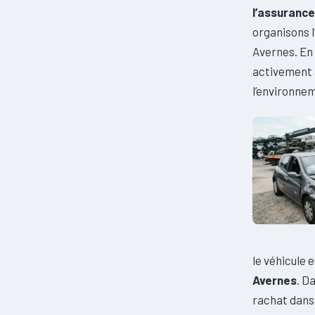
l’assurance
organisons l
Avernes. En 
activement 
l’environnem
le véhicule
Avernes
. D
rachat dans 