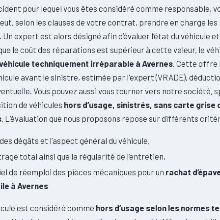
cident pour lequel vous êtes considéré comme responsable, v
ut, selon les clauses de votre contrat, prendre en charge les
Un expert est alors désigné afin d’évaluer l’état du véhicule et 
que le coût des réparations est supérieur à cette valeur, le véh
véhicule techniquement irréparable à Avernes
. Cette offre 
hicule avant le sinistre, estimée par l'expert (VRADE), déductio
entuelle. Vous pouvez aussi vous tourner vers notre société, s
sition de véhicules
hors d’usage, sinistrés, sans carte grise 
s
. L’évaluation que nous proposons repose sur différents critèr
 des dégâts et l’aspect général du véhicule,
rage total ainsi que la régularité de l’entretien,
iel de réemploi des pièces mécaniques pour un
rachat d’épav
le à Avernes
hicule est considéré comme
hors d’usage selon les normes t