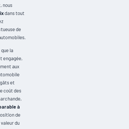
, nous
ix
dans tout
ez
tueuse de
 automobiles.
 que la
st engagée,
ément aux
utomobile
gâts et
le coût des
marchande,
parable à
position de
 valeur du