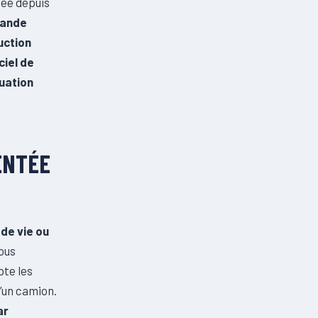
sée depuis
hande
uction
ciel de
tuation
ENTÉE
 de vie ou
ous
pte les
 d’un camion.
ar