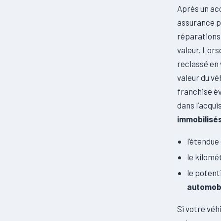
Après un ac
assurance pe
réparations. 
valeur. Lors
reclassé en
valeur du vé
franchise év
dans l’acqui
immobilisé
l’étendue
le kilomét
le potent
automobi
Si votre vé