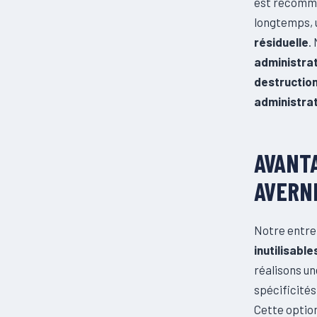
est recomma
longtemps, 
résiduelle
.
administra
destructio
administrat
AVANTA
AVERN
Notre entre
inutilisable
réalisons u
spécificités 
Cette optio