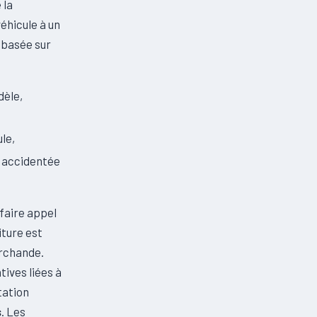
 la
éhicule à un
 basée sur
dèle,
ule,
e accidentée
 faire appel
iture est
archande.
ives liées à
tation
s
. Les