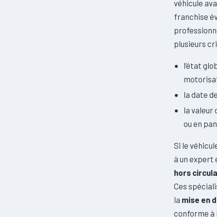
véhicule ava
franchise év
professionne
plusieurs cr
l’état gl
motorisat
la date d
la valeur
ou en pa
Si le véhicu
à un expert 
hors circul
Ces spéciali
la
mise en d
conforme à 