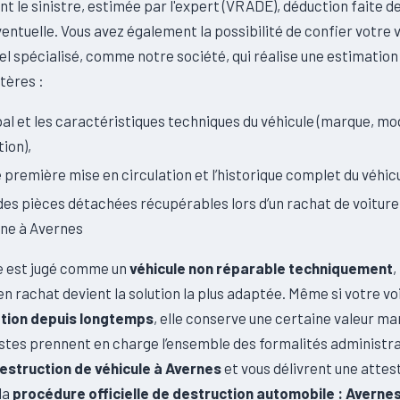
nt le sinistre, estimée par l'expert (VRADE), déduction faite de
entuelle. Vous avez également la possibilité de confier votre v
l spécialisé, comme notre société, qui réalise une estimation
itères :
obal et les caractéristiques techniques du véhicule (marque, mo
ion),
e première mise en circulation et l’historique complet du véhic
 des pièces détachées récupérables lors d’un rachat de voitur
nne à Avernes
le est jugé comme un
véhicule non réparable techniquement
,
en rachat devient la solution la plus adaptée. Même si votre vo
ation depuis longtemps
, elle conserve une certaine valeur m
stes prennent en charge l’ensemble des formalités administrat
estruction de véhicule à Avernes
et vous délivrent une attes
la
procédure officielle de destruction automobile : Averne