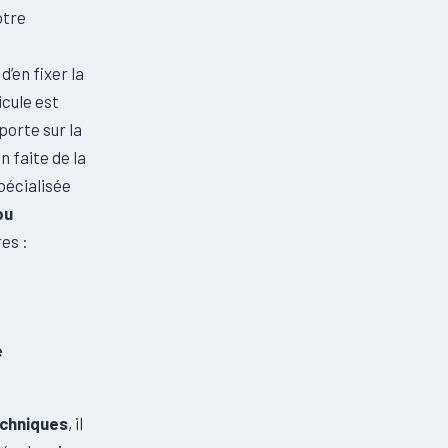
otre
d’en fixer la
icule est
porte sur la
n faite de la
pécialisée
ou
es :
e
echniques
, il