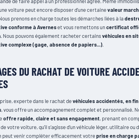
ndé de faire appel à un professionnel agréé. Même immobili
une voiture peut encore disposer d’une certaine
valeur marc
 Nous prenons en charge toutes les démarches liées à la
destr
tive conforme à Avernes
et vous remettons un
certificat offi
n
. Nous pouvons également racheter certains
véhicules en si
ive complexe (gage, absence de papiers...)
.
GES DU RACHAT DE VOITURE ACCID
ES
prise, experte dans le rachat de
véhicules accidentés, en fin
s
, vous offre un accompagnement complet et personnalisé. N
ne
offre rapide, claire et sans engagement
, prenant en com
de votre voiture, qu’il s’agisse d’un véhicule léger, utilitaire ou
n peut venir compléter efficacement votre
prise en charge p