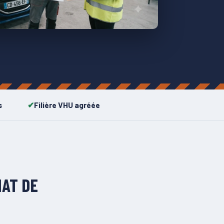
s
Filière VHU agréée
HAT DE