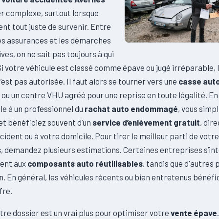
r complexe, surtout lorsque
ient tout juste de survenir. Entre
des assurances et les démarches
ves, on ne sait pas toujours à qui
Si votre véhicule est classé comme épave ou jugé irréparable, 
n’est pas autorisée. Il faut alors se tourner vers une
casse aut
ou un centre VHU agréé pour une reprise en toute légalité. En
le à un professionnel du
rachat auto endommagé
, vous simpl
t bénéficiez souvent d’un
service d’enlèvement gratuit
, dir
accident ou à votre domicile. Pour tirer le meilleur parti de votr
s
, demandez plusieurs estimations. Certaines entreprises s’in
ent aux
composants auto réutilisables
, tandis que d'autres 
n. En général, les véhicules récents ou bien entretenus bénéfi
fre.
re dossier est un vrai plus pour optimiser votre
vente épave