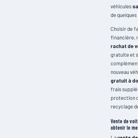
véhicules
sa
de quelques 
Choisir de f
financière, 
rachat de 
gratuite et
complément
nouveau véhi
gratuit à d
frais supplé
protection d
recyclage d
Vente de voi
obtenir le me
La
vente de